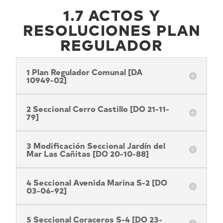
Nota:
1.7 ACTOS Y
este
RESOLUCIONES PLAN
sitio
REGULADOR
web
incluye
un
1 Plan Regulador Comunal [DA
sistema
10949-02]
de
accesibilidad.
2 Seccional Cerro Castillo [DO 21-11-
79]
3 Modificación Seccional Jardín del
Mar Las Cañitas [DO 20-10-88]
4 Seccional Avenida Marina S-2 [DO
03-06-92]
5 Seccional Coraceros S-4 [DO 23-